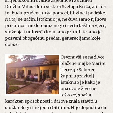
srijemskomitrovačke zajednice i za čitavu
Družbu Milosrdnih sestara Svetoga Križa, ali i da
im budu pružena ruka pomoći, blizine i podrške.
Na taj se način, istaknuo je, ne čuva samo njihova
prisutnost među nama nego i sveta baština vjere,
služenja i milosrđa koju smo primili te smo je
pozvani obogaćenu predati generacijama koje
dolaze.
Osvrnuvši se na život
blažene majke Marije
Terezije Scherer,
župni upravitelj
istaknuo je kako je
ona svoje životne
teškoće, snažan
karakter, sposobnosti i darove znala staviti u
službu Bogu i najpotrebitijima. Nije dopustila da