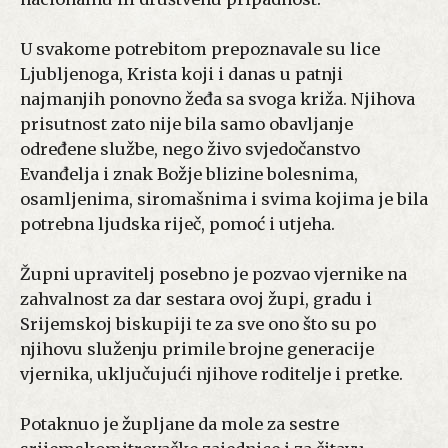
U svakome potrebitom prepoznavale su lice
Ljubljenoga, Krista koji i danas u patnji
najmanjih ponovno žeđa sa svoga križa. Njihova
prisutnost zato nije bila samo obavljanje
određene službe, nego živo svjedočanstvo
Evanđelja i znak Božje blizine bolesnima,
osamljenima, siromašnima i svima kojima je bila
potrebna ljudska riječ, pomoć i utjeha.
Župni upravitelj posebno je pozvao vjernike na
zahvalnost za dar sestara ovoj župi, gradu i
Srijemskoj biskupiji te za sve ono što su po
njihovu služenju primile brojne generacije
vjernika, uključujući njihove roditelje i pretke.
Potaknuo je župljane da mole za sestre