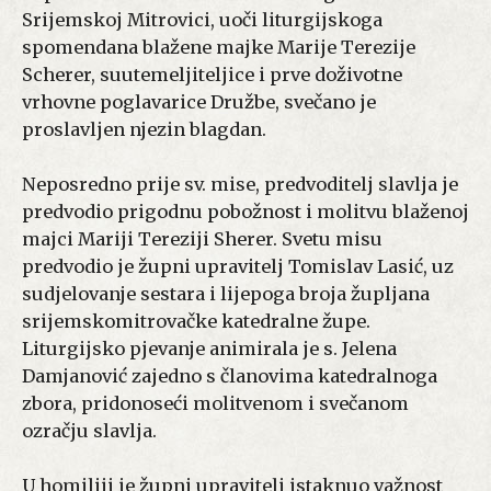
Srijemskoj Mitrovici, uoči liturgijskoga
spomendana blažene majke Marije Terezije
Scherer, suutemeljiteljice i prve doživotne
vrhovne poglavarice Družbe, svečano je
proslavljen njezin blagdan.
Neposredno prije sv. mise, predvoditelj slavlja je
predvodio prigodnu pobožnost i molitvu blaženoj
majci Mariji Tereziji Sherer. Svetu misu
predvodio je župni upravitelj Tomislav Lasić, uz
sudjelovanje sestara i lijepoga broja župljana
srijemskomitrovačke katedralne župe.
Liturgijsko pjevanje animirala je s. Jelena
Damjanović zajedno s članovima katedralnoga
zbora, pridonoseći molitvenom i svečanom
ozračju slavlja.
U homiliji je župni upravitelj istaknuo važnost