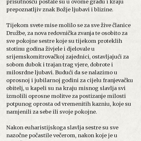
prisutnošću postale su u ovome gradu i kraju
prepoznatljiv znak Božje ljubavi i blizine.
Tijekom svete mise molilo se za sve žive članice
Družbe, za nova redovnička zvanja te osobito za
sve pokojne sestre koje su tijekom proteklih
stotinu godina živjele i djelovale u
srijemskomitrovačkoj zajednici, ostavljajući za
sobom dubok i trajan trag vjere, dobrote i
milosrdne ljubavi.
Budući da se nalazimo u
oprosnoj i jubilarnoj godini za cijelu franjevačku
obitelj, u kapeli su na kraju misnog slavlja svi
izmolili oprosne molitve za postizanje milosti
potpunog oprosta od vremenitih kazniu, koje su
namjenili za sebe ili svoje pokojne.
Nakon euharistijskoga slavlja sestre su sve
nazočne počastile večerom, nakon koje je u