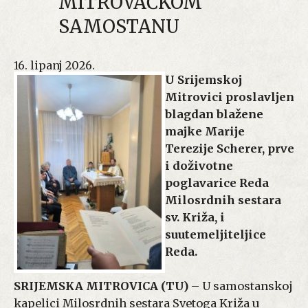
MITROVAČKOM
SAMOSTANU
16. lipanj 2026.
U Srijemskoj
Mitrovici proslavljen
blagdan blažene
majke Marije
Terezije Scherer, prve
i doživotne
poglavarice Reda
Milosrdnih sestara
sv. Križa, i
suutemeljiteljice
Reda.
SRIJEMSKA MITROVICA (TU)
– U samostanskoj
kapelici Milosrdnih sestara Svetoga Križa u