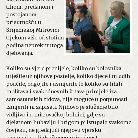
tihom, predanom i
postojanom
prisutnošću u
Srijemskoj Mitrovici
tijekom više od stotinu
godina neprekinutoga
djelovanja.
Koliko su vjere prenijele, koliko su bolesnika
utješile uz njihove postelje, koliko djece i mladih
poučile, odgojile i usmjerile te koliko su tihih
molitava i svakodnevnih žrtava prinijele iza
samostanskih zidova, nije moguće u potpunosti
izmjeriti ni zapisati. Njihovo je služenje bilo
vidljivo i u mitrovačkoj bolnici, gdje su
djelatnom ljubavlju i brigom pristupale svakome
čovjeku, ne gledajući njegovu vjersku,
nacionalnu ili društvenu pripadnost.