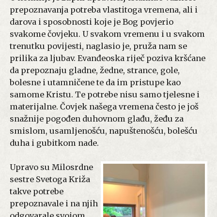
prepoznavanja potreba vlastitoga vremena, ali i
darova i sposobnosti koje je Bog povjerio
svakome čovjeku. U svakom vremenu i u svakom
trenutku povijesti, naglasio je, pruža nam se
prilika za ljubav. Evanđeoska riječ poziva kršćane
da prepoznaju gladne, žedne, strance, gole,
bolesne i utamničene te da im pristupe kao
samome Kristu. Te potrebe nisu samo tjelesne i
materijalne. Čovjek našega vremena često je još
snažnije pogođen duhovnom glađu, žeđu za
smislom, usamljenošću, napuštenošću, bolešću
duha i gubitkom nade.
Upravo su Milosrdne
sestre Svetoga Križa
takve potrebe
prepoznavale i na njih
odgovarale svojom