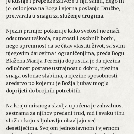
je kušnje i prepreke zatvore u nju samu, nego ih
je, oslonjena na Boga i vjerna poslanju Družbe,
pretvarala u snagu za služenje drugima.
Njezin primjer pokazuje kako svetost ne znači
odsutnost teškoća, napetosti i osobnih borbi,
nego spremnost da se čitav vlastiti život, sa svim
njegovim darovima i ograničenjima, preda Bogu.
Blažena Marija Terezija dopustila je da njezina
odlučnost postane ustrajnost u dobru, njezina
snaga oslonac slabima, a njezine sposobnosti
sredstvo po kojemu je Božja ljubav mogla
doprijeti do brojnih potrebitih.
Na kraju misnoga slavlja upućena je zahvalnost
sestrama za njihov predani trud, rad i svaku tihu
službu koju s ljubavlju obavljaju već
desetljećima. Svojom jednostavnom i vjernom