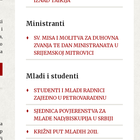
IZNAD TAIKIJA
gi
om
st
ki
Ministranti
 i
a,
SV. MISA I MOLITVA ZA DUHOVNA
ko
ZVANJA TE DAN MINISTRANATA U
ga
SRIJEMSKOJ MITROVICI
la
ih
5.
om
ke
ki
Mladi i studenti
je
om
STUDENTI I MLADI RADNICI
 s
ma
ZAJEDNO U PETROVARADINU
e
SJEDNICA POVJERENSTVA ZA
je
da
MLADE NAD/BISKUPIJA U SRBIJI
ve
je
na
va
na
up
KRIŽNI PUT MLADIH 2011.
 i
ih
ći