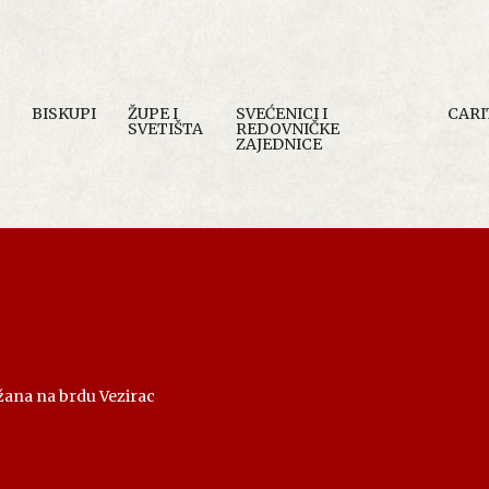
BISKUPI
ŽUPE I
SVEĆENICI I
CARI
SVETIŠTA
REDOVNIČKE
ZAJEDNICE
žana na brdu Vezirac