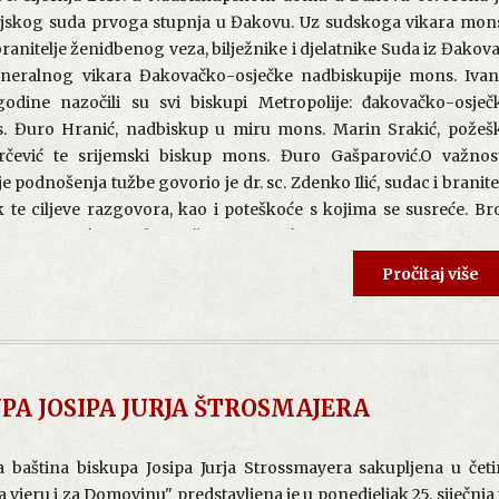
jskog suda prvoga stupnja u Đakovu. Uz sudskoga vikara mon
branitelje ženidbenog veza, bilježnike i djelatnike Suda iz Đakova
neralnog vikara Đakovačko-osječke nadbiskupije mons. Iva
odine nazočili su svi biskupi Metropolije: đakovačko-osječ
. Đuro Hranić, nadbiskup u miru mons. Marin Srakić, požeš
čević te srijemski biskup mons. Đuro Gašparović.
O važnos
 podnošenja tužbe govorio je dr. sc. Zdenko Ilić, sudac i branite
k te ciljeve razgovora, kao i poteškoće s kojima se susreće. Br
e sve je veći, stranke su često neupućene u proces, a zamjetno 
tvo netočnih informacija, napose nakon prošlogodišnje refor
Pročitaj više
sti ženidbe, kojom se uvodi kraći postupak tijeka parnice 
ova, na temelju kojih stranke govore „Papa je tako rekao“. 
si prijedlog osnutka Ureda za davanje savjeta o mogućnosti i nači
rnice o ništavosti ženidbe i drugih ženidbenih postupaka, za ko
odvjetnika.
PA JOSIPA JURJA ŠTROSMAJERA
cama o ništavosti ženidbe podnio je mr. sc. Želimir Žuljevi
 baština biskupa Josipa Jurja Strossmayera sakupljena u četi
o-pravna pitanja u Požegi. Među ostalim je naveo kako je tijek
vjeru i za Domovinu" predstavljena je u ponedjeljak 25. siječnja