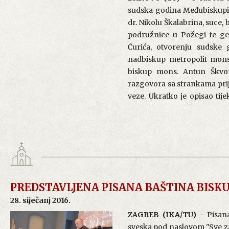
sudska godina Međubiskupi
dr. Nikolu Škalabrina, suce, 
podružnice u Požegi te ge
Ćurića, otvorenju sudske g
nadbiskup metropolit mons
biskup mons. Antun Škvor
razgovora sa strankama prije
veze. Ukratko je opisao tije
stranaka koji traže razgovor
kako u medijima kruži mnoš
kanonskog postupka ništavo
prvom stupnju crkvenih sud
kraju izlaganja dr. Ilić izno
postupanja za pokretanje pa
bi trebalo uposliti crkvenog 
PREDSTAVLJENA PISANA BAŠTINA BISKU
28. siječanj 2016.
Izvještaj o požeškim parni
ZAGREB (IKA/TU)
- Pisana
predstojnik Ureda za crkven
sveska pod naslovom "Sve za 