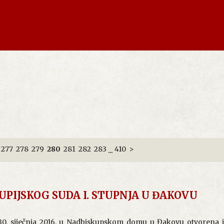
277
278
279
280
281
282
283
410
>
...
PIJSKOG SUDA I. STUPNJA U ĐAKOVU
0. siječnja 2016. u Nadbiskupskom domu u Đakovu otvorena 