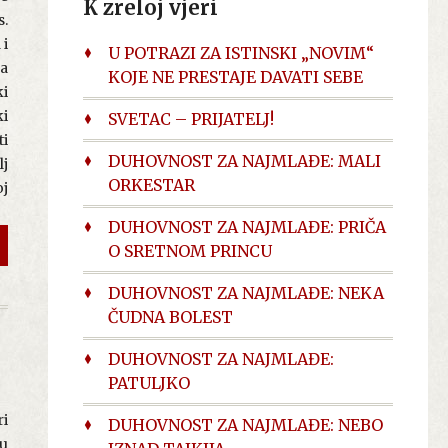
K zreloj vjeri
s.
 i
U POTRAZI ZA ISTINSKI „NOVIM“
na
KOJE NE PRESTAJE DAVATI SEBE
ki
ki
SVETAC – PRIJATELJ!
ti
DUHOVNOST ZA NAJMLAĐE: MALI
lj
ORKESTAR
oj
je
DUHOVNOST ZA NAJMLAĐE: PRIČA
me
O SRETNOM PRINCU
na
Na
DUHOVNOST ZA NAJMLAĐE: NEKA
nu
ČUDNA BOLEST
ji
DUHOVNOST ZA NAJMLAĐE:
PATULJKO
ć,
ri
DUHOVNOST ZA NAJMLAĐE: NEBO
om
 u