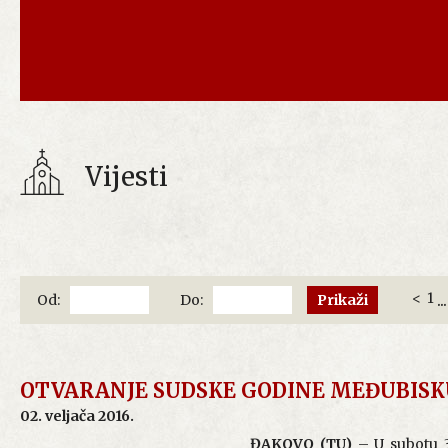
Vijesti
<
1
...
Od:
Do:
OTVARANJE SUDSKE GODINE MEĐUBISKU
02. veljača 2016.
ĐAKOVO (TU)
– U subotu 3