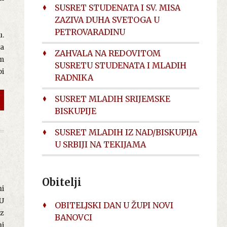
og
SUSRET STUDENATA I SV. MISA
to
ZAZIVA DUHA SVETOGA U
e,
PETROVARADINU
 u
u.
ju
mo
ma
su
ZAHVALA NA REDOVITOM
ve
im
li
SUSRETU STUDENATA I MLADIH
na
pi
je
RADNIKA
to
im
 o
SUSRET MLADIH SRIJEMSKE
vi
BISKUPIJE
 i
u"
SUSRET MLADIH IZ NAD/BISKUPIJA
je
ce
U SRBIJI NA TEKIJAMA
li
m
og
ve
io
Obitelji
ni
Na
 U
OBITELJSKI DAN U ŽUPI NOVI
je
ju
uz
BANOVCI
ki
ra
ni