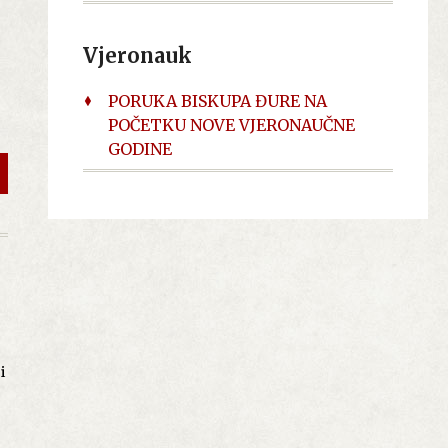
Vjeronauk
PORUKA BISKUPA ĐURE NA
POČETKU NOVE VJERONAUČNE
i
GODINE
og
.
i
h
i
,