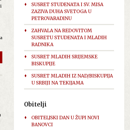
SUSRET STUDENATA I SV. MISA
i
ZAZIVA DUHA SVETOGA U
ić
PETROVARADINU
ZAHVALA NA REDOVITOM
SUSRETU STUDENATA I MLADIH
na
,
RADNIKA
SUSRET MLADIH SRIJEMSKE
BISKUPIJE
al
SUSRET MLADIH IZ NAD/BISKUPIJA
U SRBIJI NA TEKIJAMA
u
Obitelji
a,
u
OBITELJSKI DAN U ŽUPI NOVI
z
BANOVCI
i