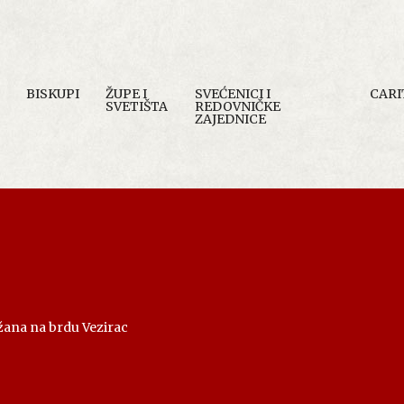
BISKUPI
ŽUPE I
SVEĆENICI I
CARI
SVETIŠTA
REDOVNIČKE
ZAJEDNICE
žana na brdu Vezirac