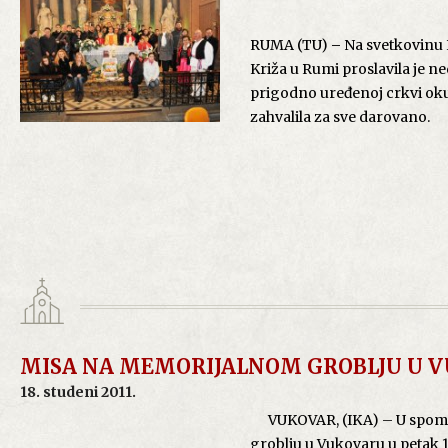
RUMA (TU)
–
Na svetkovinu K
Križa u Rumi proslavila je ne
prigodno uređenoj crkvi ok
zahvalila za sve darovano.
RUMA (TU)
–
Na svetkovin
Križa u Rumi proslavila je ne
prigodno uređenoj crkvi ok
MISA NA MEMORIJALNOM GROBLJU U 
je Bogu na njegovoj providn
18. studeni 2011.
VUKOVAR, (IKA) – U spomen 
Tumačeći nedjeljna čitanja 
groblju u Vukovaru u petak 
Boga i čovjeka. Bog, koji kao