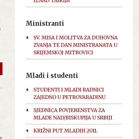
IZNAD TAIKIJA
Ministranti
z
z
SV. MISA I MOLITVA ZA DUHOVNA
ZVANJA TE DAN MINISTRANATA U
SRIJEMSKOJ MITROVICI
,
Mladi i studenti
STUDENTI I MLADI RADNICI
ZAJEDNO U PETROVARADINU
na
SJEDNICA POVJERENSTVA ZA
MLADE NAD/BISKUPIJA U SRBIJI
e
KRIŽNI PUT MLADIH 2011.
a
e