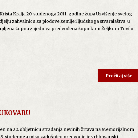
rista Kralja 20. studenoga 2011. godine župa Uzvišenje svetog
djelju zahvalnicu za plodove zemlje i ljudskoga stvaralaštva. U
upljena župna zajednica predvođena župnikom Željkom Tovilo
Pročitaj više
u Krista Kralja 20. studenoga 2011. godine župa Uzvišenje svetog
djelju zahvalnicu za plodove zemlje i ljudskoga stvaralaštva. U
upljena zajednica predvođena župnikom Željkom Tovilo zahvalil
VUKOVARU
osti za sve darovano.
na 20. obljetnicu stradanja nevinih žrtava na Memorijalnom
u homiliji župnik je stavio naglasak na važnost zdravoga odnos
18. studenoga misu zadušnicu predvodio je vrhbosanski
 pastir vodi brigu o stadu, nikada ne ostavlja čovjeka samoga i