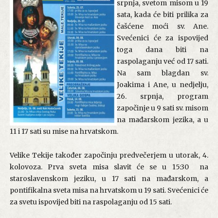
srpnja, svetom misom u 19
sata, kada će biti prilika za
čašćene moći sv. Ane.
Svećenici će za ispovijed
toga dana biti na
raspolaganju već od 17 sati.
Na sam blagdan sv.
Joakima i Ane, u nedjelju,
26. srpnja, program
započinje u 9 sati sv. misom
na mađarskom jezika, a u
11 i 17 sati su mise na hrvatskom.
Velike Tekije također započinju predvečerjem u utorak, 4.
kolovoza. Prva sveta misa slavit će se u 15:30 na
staroslavenskom jeziku, u 17 sati na mađarskom, a
pontifikalna sveta misa na hrvatskom u 19 sati. Svećenici će
za svetu ispovijed biti na raspolaganju od 15 sati.