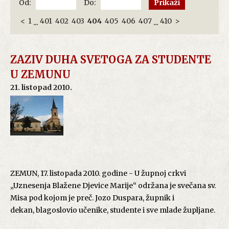
Od:
Do:
<
1
401
402
403
404
405
406
407
410
>
...
...
ZAZIV DUHA SVETOGA ZA STUDENTE
U ZEMUNU
21. listopad 2010.
ZEMUN, 17. listopada 2010. godine - U župnoj crkvi
„Uznesenja Blažene Djevice Marije“ održana je svečana sv.
Misa pod kojom je preč. Jozo Duspara, župnik i
dekan, blagoslovio učenike, studente i sve mlade župljane.