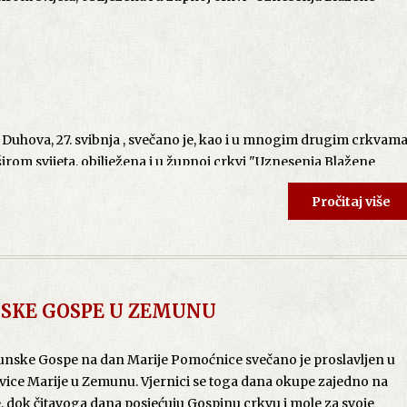
ha Svetoga na zemlju, na apostole, na Prvu crkvu i nastavka
naših dana i u budućnosti.“
 Gašparović je rekao: “Ohrabreni, puni Duha Svetoga žene i
je Krist uskrsnuo, da je živ. I prenosi se to svjedočanstvo kroz
a koljeno. Dolazi Uskrsli Isus svakom čovjeku. I stvara se Crkva,
hova, 27. svibnja , svečano je, kao i u mnogim drugim crkvam
ripadamo. I u tu zajednicu ulaze Kristovi vjernici, koji i životom i
širom svijeta, obilježena i u župnoj crkvi "Uznesenja Blažene
. Sada su s nama takovi svjedoci, apostoli, naši srijemski
svojim životom, hrabrošću i mučeništvom postaju veliki pred Bogo
Pročitaj više
e ovom prigodom predvodio je prečasni Jozo Duspara.
Niti
govore po svome životu za Uskrslog Krista. Oni nam poručuju da
 nisu bile prepreka da župljani u velikom broju sudjeluju u ovo
mo ničega i nikoga jer je Duh Sveti s nama i u nama. Da se ne
o u sebe, u svoj dom i u svoj privatni život. Pozivaju nas da se
e ove naše župne zajednice i naše biskupije. Hrabre nas da se
upnik i dekan prečasni Jozo Duspara je, na zaista upečatljiv i
. Duh Sveti nas čini odvažnima, nastavio je biskup, potiče nas
SKE GOSPE U ZEMUNU
rnicima značaj svetkovine Duhova. On je, naime, istakao da
je toga
susa Krista u ovoj svetoj misi i u svakoj misi koju ćemo svake
je Božić rođendan Isusa Krista. Duh Sveti je neraskidiva veza
vi - katedrali zajedno sa svećenikom. Po Duhu Svetom potvrđujemo
bjašnjava on, kao što su vrata veza između našeg intimnog
ske Gospe na dan Marije Pomoćnice svečano je proslavljen u
i katolici što danas nije lako svjedočiti.“
Mi, i samo mi, moramo odlučiti da li ćemo vrata zatvoriti ili otvoriti
vice Marije u Zemunu. Vjernici se toga dana okupe zajedno na
daljiti od Boga, ističe župnik Duspara, jest, dakle, njegova volja.
je, dok čitavoga dana posjećuju Gospinu crkvu i mole za svoje