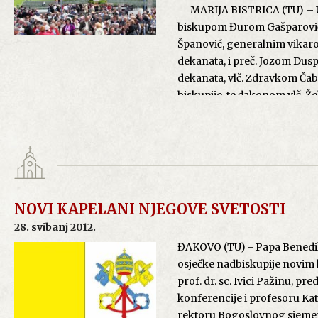
MARIJA BISTRICA (TU) – U s
svoje prvo čudo i pretvori vo
biskupom Đurom Gašparović
biskup, i mi trebamo zazivat
Španović, generalnim vikar
bez straha, vjerovati u njezi
dekanata, i preč. Jozom D
dekanata, vlč. Zdravkom Čab
Svečano euharistijsko slavlje 
biskupije, te đakonom vlč. Ž
pjesmu "Zemunskoj Gospi".
Božje Bistričke. Naime, trad
biskupije hodočaste u MAjci B
Danijela L
Slavlje je započelo u prij
NOVI KAPELANI NJEGOVE SVETOSTI
Srijemske biskupije i drugih 
28. svibanj 2012.
ĐAKOVO (TU) - Papa Benedikt
osječke nadbiskupije novim 
prof. dr. sc. Ivici Pažinu, 
konferencije i profesoru Kat
rektoru Bogoslovnog sjemeniš