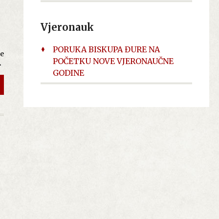
,
Vjeronauk
PORUKA BISKUPA ĐURE NA
ke
POČETKU NOVE VJERONAUČNE
e
GODINE
ić