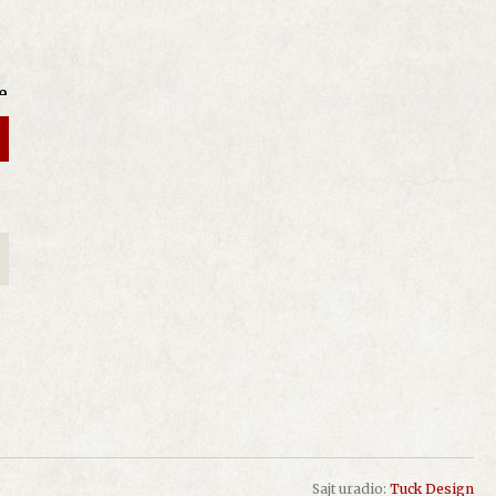
,
e
i
i
s
 u
Sajt uradio:
Tuck Design