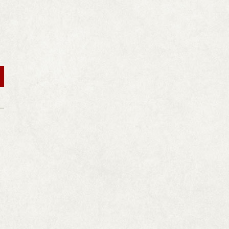
)
mo
je
as
še
e,