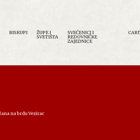
BISKUPI
ŽUPE I
SVEĆENICI I
CARI
SVETIŠTA
REDOVNIČKE
ZAJEDNICE
žana na brdu Vezirac