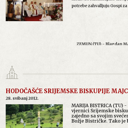
Na koncu homilije Gašparović
Ono što je najpotrebnije u 
potrebe zahvalljuju Gospi z
kršćanskim životom i ubuduće
susret čovjeka s Duhom Sveti
mjestu gdje ste prisutni. Nem
životnih odluka, tako da bi 
napose onima koji su primili
pokazali spremnost nastaviti p
I ovo svečano misno slavlje
kršćanskom životu, a sve sn
Cecilija".
ZEMUN (TU) - Blagdan Marij
Na koncu slavlja župnik Špan
način proslavljen u crkvi U
Nakon slavlja, župljani su 
svetkovine Duhova kroz aktiv
Gospe kada se župljani grad
poznatima i nepoznatima, koj
asistencije, ministranata i o
zaštitnice svih ljudi, posebn
domovima duhovno obnovljen
događaj i poticaj djeci, mlad
euharistijsko slavlje predvod
svetkovinskog slavlja.
izgradnji župne zajednice i 
svećenika. Njih je, kao i sv
Danijela L
Mitrovici.
Duspara, župnik i dekan zem
HODOČAŠĆE SRIJEMSKE BISKUPIJE MAJCI
pozdraviti i gospodina Ivana
Tomislav M
28. svibanj 2012.
MARIJA BISTRICA (TU) - 
U homiliji, mons. Gašparović
vjernici Srijemske bis
čovječanstvo darovavši svim
zajedno sa svojim sveće
također na značaj suosjećanj
Božje Bistričke. Tako je b
sina ali i prepoznavanja njez