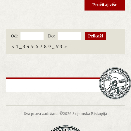
Pročitaj više
Od:
Do:
<
1
3
4
5
6
7
8
9
413
>
...
...
Sva prava zadržana ©2026 Srijemska Biskupija