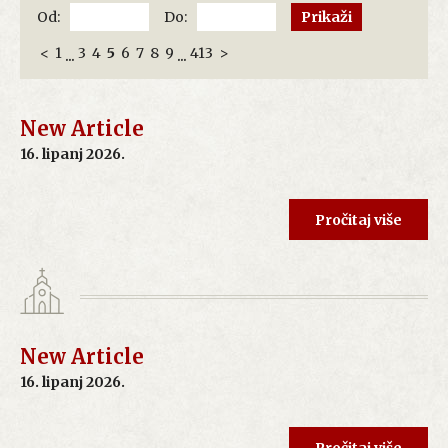
Od:
Do:
<
1
3
4
5
6
7
8
9
413
>
...
...
New Article
16. lipanj 2026.
Pročitaj više
New Article
16. lipanj 2026.