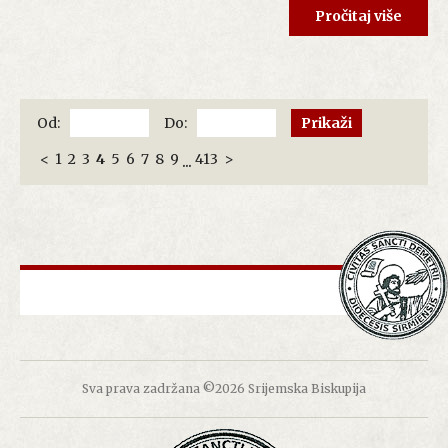
Pročitaj više
Od:
Do:
<
1
2
3
4
5
6
7
8
9
413
>
...
Sva prava zadržana ©2026 Srijemska Biskupija