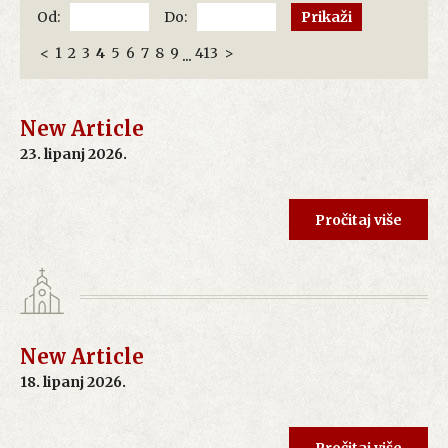
Od:
Do:
<
1
2
3
4
5
6
7
8
9
413
>
...
New Article
23. lipanj 2026.
Pročitaj više
New Article
18. lipanj 2026.